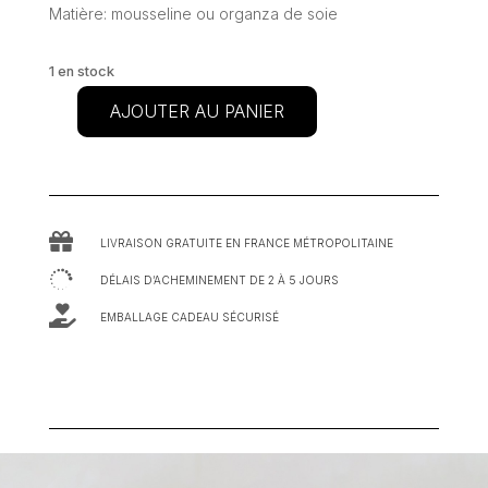
Matière: mousseline ou organza de soie
1 en stock
AJOUTER AU PANIER
quantité
de
Voile
«Ser»

LIVRAISON GRATUITE EN FRANCE MÉTROPOLITAINE

DÉLAIS D’ACHEMINEMENT DE 2 À 5 JOURS

EMBALLAGE CADEAU SÉCURISÉ