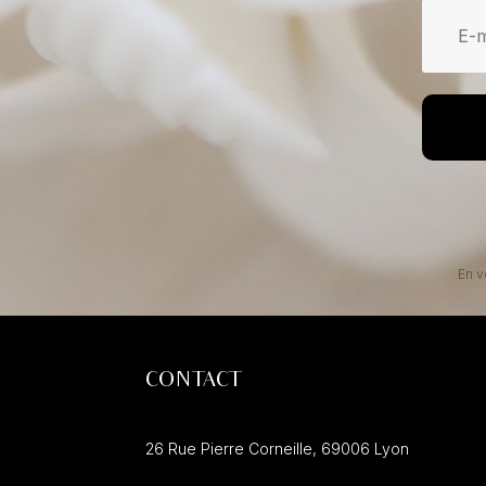
En v
CONTACT
26 Rue Pierre Corneille,
69006
Lyon